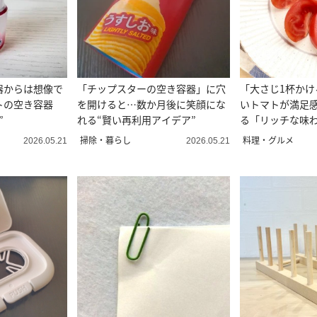
器からは想像で
「チップスターの空き容器」に穴
「大さじ1杯かけ
トの空き容器
を開けると…数か月後に笑顔にな
いトマトが満足
”
れる“賢い再利用アイデア”
る「リッチな味
い」
掃除・暮らし
料理・グルメ
2026.05.21
2026.05.21