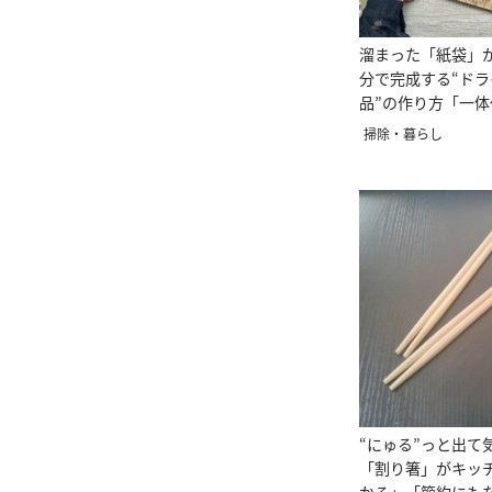
溜まった「紙袋」が
分で完成する“ド
品”の作り方「一
掃除・暮らし
“にゅる”っと出て
「割り箸」がキッ