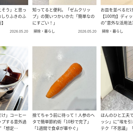
えそう」と思っ
知ってると便利。「ゼムクリッ
お皿を並べるだ
おしりふきのふ
プ」の賢いつかいかた「簡単なの
【100均】ディ
術】
にすごい！」
の“意外な活用法
掃除・暮らし
掃除・暮らし
2026.05.20
2026.05.20
だけ」コーヒー
捨てちゃう前に待って！人参のヘ
ほんのひと工夫
ップする意外過
タで簡単節約術「10秒で完了」
ッシ」に“埃を引
”「想定
「1週間で食卓が華やぐ」
テク「不思議」