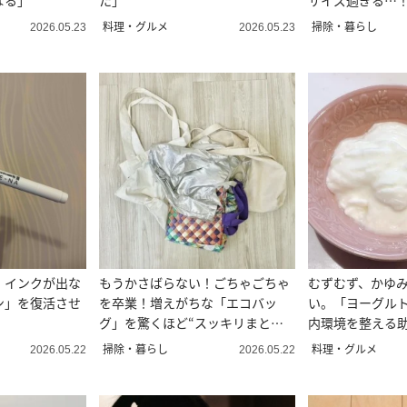
なる」
た」
サイズ過ぎる…
料理・グルメ
掃除・暮らし
2026.05.23
2026.05.23
。インクが出な
もうかさばらない！ごちゃごちゃ
むずむず、かゆ
ン」を復活させ
を卒業！増えがちな「エコバッ
い。「ヨーグル
グ」を驚くほど“スッキリまとめ
内環境を整える助
るワザ”
食材”
掃除・暮らし
料理・グルメ
2026.05.22
2026.05.22