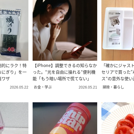
劇的にラク！特
【iPhone】調整できるの知らなか
「確かにジャス
おにぎり」を一
った。“光を自由に操れる”便利機
セリアで買った“
裏ワザ
能「もう暗い場所で慌てない」
ス”の意外な使い
お金・学ぶ
掃除・暮らし
2026.05.22
2026.05.21