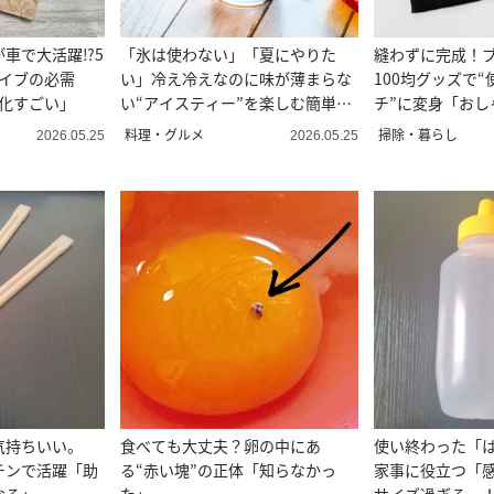
車で大活躍⁉︎5
「氷は使わない」「夏にやりた
縫わずに完成！
ライブの必需
い」冷え冷えなのに味が薄まらな
100均グッズで
体化すごい」
い“アイスティー”を楽しむ簡単ワ
チ”に変身「おし
ザ
みたい」
料理・グルメ
掃除・暮らし
2026.05.25
2026.05.25
気持ちいい。
食べても大丈夫？卵の中にあ
使い終わった「
チンで活躍「助
る“赤い塊”の正体「知らなかっ
家事に役立つ「