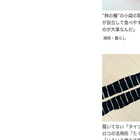
“柿の種”の小袋の
が自立して食べや
のが大事なんだ」
掃除・暮らし
履いてない「タイ
ロコの活用術「た