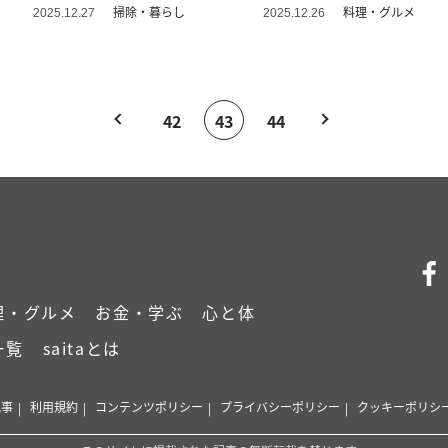
る！」
裏ワザ
掃除・暮らし
料理・グルメ
2025.12.27
2025.12.26
42
43
44
理・グルメ
お金・学ぶ
心と体
一覧
saitaとは
記事
利用規約
コンテンツポリシー
プライバシーポリシー
クッキーポリシ