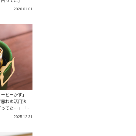
ず困ってた」
2026.01.01
コーヒーかす」
”思わぬ活用法
買ってた…」「置
2025.12.31