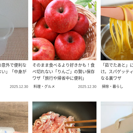
の意外で便利な
そのまま食べるより好きかも！食
「茹でたあと」
ない」「中身が
べ切れない「りんご」の賢い保存
け。スパゲッテ
ワザ「旅行や帰省中に便利」
なる裏ワザ
料理・グルメ
掃除・暮らし
2025.12.30
2025.12.30