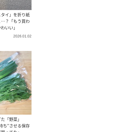
ニタイ」を折り紙
と…？「もう買わ
かわいい」
2026.01.02
ぎた「野菜」
持ち”させる保存