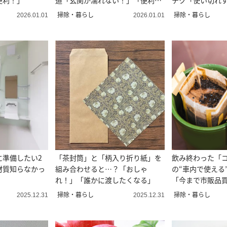
便利！」
道「玄関が濡れない！」「便利す
テク「使い切れ
ぎる…」
掃除・暮らし
掃除・暮らし
2026.01.01
2026.01.01
に準備したい2
「茶封筒」と「柄入り折り紙」を
飲み終わった「
材質知らなかっ
組み合わせると…？「おしゃ
の“車内で使える
れ！」「誰かに渡したくなる」
「今まで市販品
いてみる」
掃除・暮らし
掃除・暮らし
2025.12.31
2025.12.31