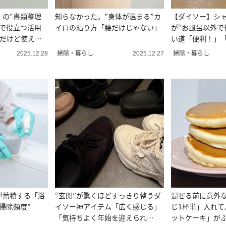
」の“書類整理
知らなかった。”身体が温まる”カ
【ダイソー】シ
常で役立つ活用
イロの貼り方「腰だけじゃない」
が“お風呂以外で
味だけど使え
い道「便利！」
躍」
掃除・暮らし
掃除・暮らし
2025.12.28
2025.12.27
が蓄積する「浴
“玄関”が驚くほどすっきり整うダ
混ぜる前に意外
掃除頻度”
イソー神アイテム「広く感じる」
じ1杯半」入れて
「気持ちよく年始を迎えられ
ットケーキ」が