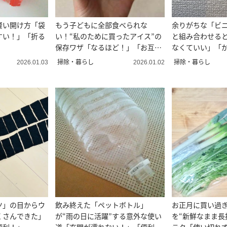
賢い開け方「袋
もう子どもに全部食べられな
余りがちな「ビ
すい！」「折る
い！“私のために買ったアイス”の
と組み合わせる
保存ワザ「なるほど！」「お互い
なくていい」「
良い」
掃除・暮らし
掃除・暮らし
2026.01.03
2026.01.02
ツ」の目からウ
飲み終えた「ペットボトル」
お正月に買い過
くさんできた」
が“雨の日に活躍”する意外な使い
を“新鮮なまま長