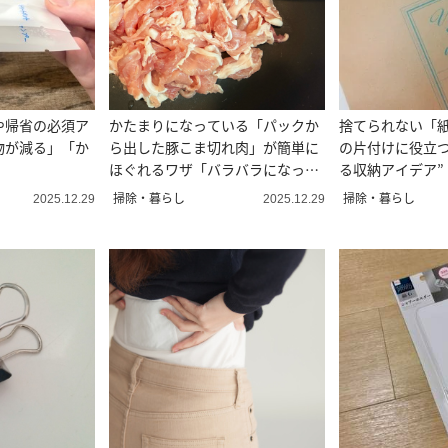
や帰省の必須ア
かたまりになっている「パックか
捨てられない「
物が減る」「か
ら出した豚こま切れ肉」が簡単に
の片付けに役立つ
ほぐれるワザ「バラバラになっ
る収納アイデア”
た！」
夫！」
掃除・暮らし
掃除・暮らし
2025.12.29
2025.12.29