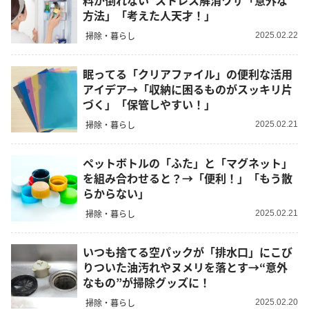
料が倒れない”ストレス解消ワザ「意外な
方法」「考えた人天才！」
掃除・暮らし
2025.02.22
眠ってる「クリアファイル」の便利な活用
アイデア→「収納に困るものがスッキリ片
づく」「保管しやすい！」
掃除・暮らし
2025.02.21
ペットボトルの「ふた」と「マグネット」
を組み合わせると？→「便利！」「もう散
らからない」
掃除・暮らし
2025.02.21
いつも捨てる空パックが「排水口」にこび
りついた油汚れやヌメリを落とす→“意外
なもの”が掃除グッズに！
掃除・暮らし
2025.02.20