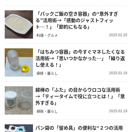
「パックご飯の空き容器」の“意外すぎ
る”活用術→「感動のジャストフィッ
ト…！」「節約にもなる」
料理・グルメ
2025.02.20
「はちみつ容器」の今すぐマネしたくなる
活用術→「思いつかなかった…」「繰り返
し使える！」
掃除・暮らし
2025.02.19
綿棒の「ふた」の目からウロコな活用術
→「ティータイムで役に立つとは！」「意
外すぎる」
掃除・暮らし
2025.02.19
パン袋の「留め具」の便利な“２つの活用