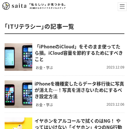
「ITリテラシー」の記事一覧
「iPhoneのiCloud」をそのまま使ってた
ら損。iCloud容量を節約するためにすべき
こと
お金・学ぶ
2023.12.09
iPhoneを機種変したらデータ移行後に写真
が消えた…！写真を消さないためにするべ
き設定方法
お金・学ぶ
2023.12.06
イヤホンをアルコールで拭くのはNG！ や
ってはいけない「イヤホン」4つのNG行動