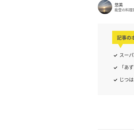
悠美
能登の料理
記事の
スーパ
「あず
じつは