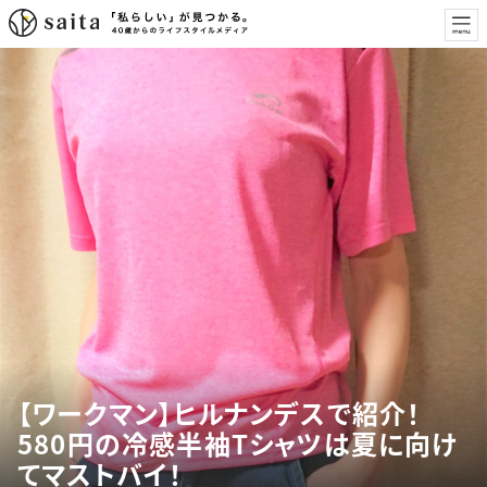
【ワークマン】ヒルナンデスで紹介！
580円の冷感半袖Tシャツは夏に向け
てマストバイ！