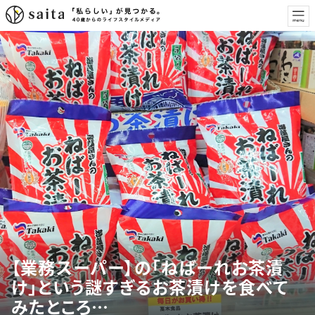
【業務スーパー】の「ねばーれお茶漬
け」という謎すぎるお茶漬けを食べて
みたところ…