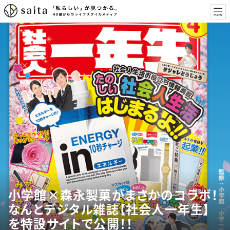
小学館×森永製菓がまさかのコラボ！
なんとデジタル雑誌【社会人一年生】
を特設サイトで公開！！