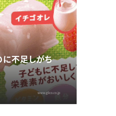
のに不足しがち
www.glico.co.jp