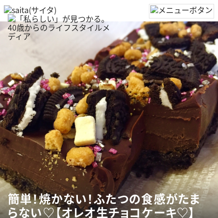
簡単！焼かない！ふたつの食感がたま
らない♡【オレオ生チョコケーキ♡】