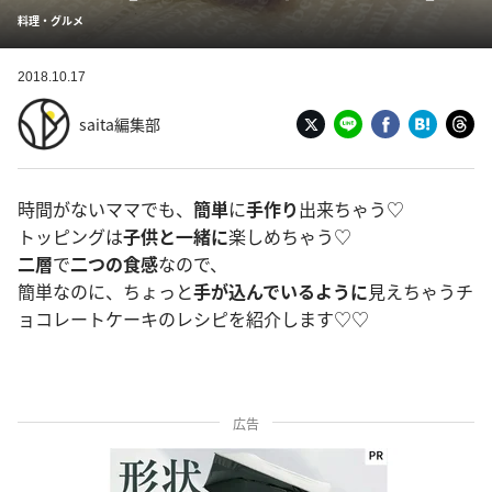
料理・グルメ
2018.10.17
saita編集部
時間がないママでも、
簡単
に
手作り
出来ちゃう♡
トッピングは
子供と一緒に
楽しめちゃう♡
二層
で
二つの食感
なので、
簡単なのに、ちょっと
手が込んでいるように
見えちゃうチ
ョコレートケーキのレシピを紹介します♡♡
広告