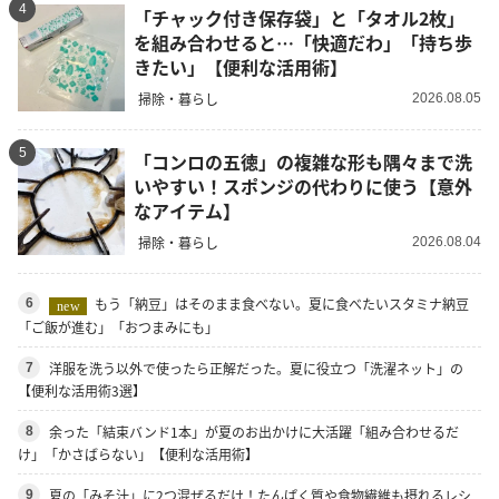
4
「チャック付き保存袋」と「タオル2枚」
を組み合わせると…「快適だわ」「持ち歩
きたい」【便利な活用術】
掃除・暮らし
2026.08.05
5
「コンロの五徳」の複雑な形も隅々まで洗
いやすい！スポンジの代わりに使う【意外
なアイテム】
掃除・暮らし
2026.08.04
もう「納豆」はそのまま食べない。夏に食べたいスタミナ納豆
6
new
「ご飯が進む」「おつまみにも」
洋服を洗う以外で使ったら正解だった。夏に役立つ「洗濯ネット」の
7
【便利な活用術3選】
余った「結束バンド1本」が夏のお出かけに大活躍「組み合わせるだ
8
け」「かさばらない」【便利な活用術】
夏の「みそ汁」に2つ混ぜるだけ！たんぱく質や食物繊維も摂れるレシ
9