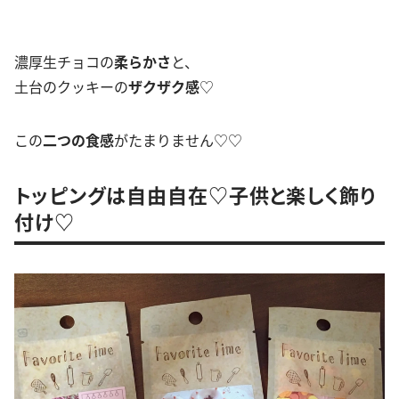
濃厚生チョコの
柔らかさ
と、
土台のクッキーの
ザクザク感
♡
この
二つの食感
がたまりません♡♡
トッピングは自由自在♡子供と楽しく飾り
付け♡