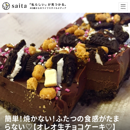
簡単！焼かない！ふたつの食感がたま
らない♡【オレオ生チョコケーキ♡】