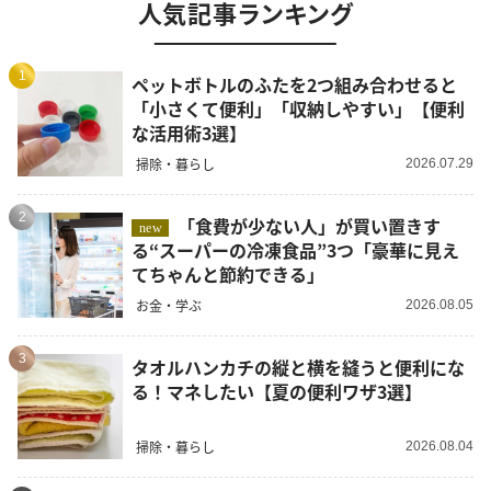
人気記事ランキング
1
ペットボトルのふたを2つ組み合わせると
「小さくて便利」「収納しやすい」【便利
な活用術3選】
掃除・暮らし
2026.07.29
2
「食費が少ない人」が買い置きす
new
る“スーパーの冷凍食品”3つ「豪華に見え
てちゃんと節約できる」
お金・学ぶ
2026.08.05
3
タオルハンカチの縦と横を縫うと便利にな
る！マネしたい【夏の便利ワザ3選】
掃除・暮らし
2026.08.04