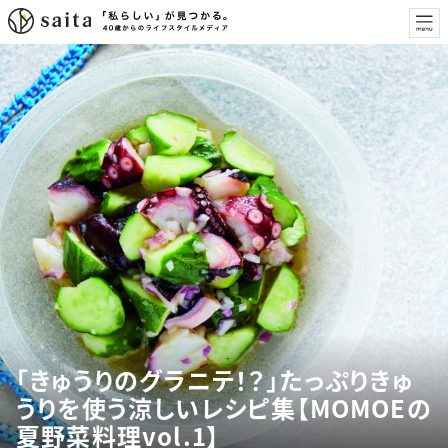
「きゅうりのグラニテ！？」たっぷりきゅ
うりを使う涼しいレシピ集【MOMOEの
夏野菜料理vol.1】