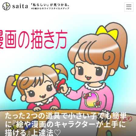
たった2つの道具で小さい子でも簡単
に『絵や漫画のキャラクターが上手に
描ける』上達法♡