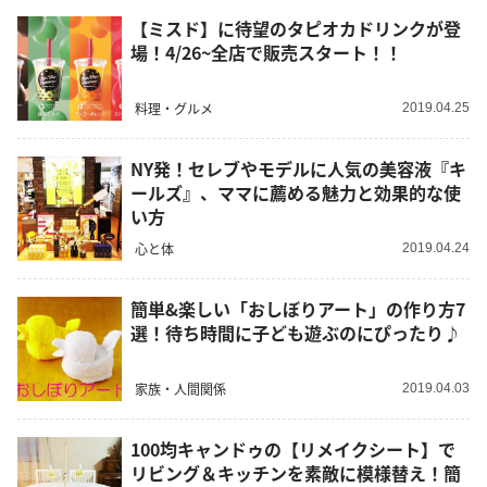
【ミスド】に待望のタピオカドリンクが登
場！4/26~全店で販売スタート！！
料理・グルメ
2019.04.25
NY発！セレブやモデルに人気の美容液『キ
ールズ』、ママに薦める魅力と効果的な使
い方
心と体
2019.04.24
簡単&楽しい「おしぼりアート」の作り方7
選！待ち時間に子ども遊ぶのにぴったり♪
家族・人間関係
2019.04.03
100均キャンドゥの【リメイクシート】で
リビング＆キッチンを素敵に模様替え！簡