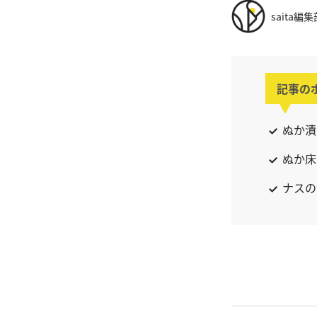
saita編集
記事の
ぬか漬
ぬか床
ナスの