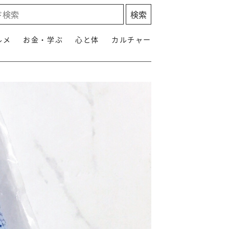
ルメ
お金・学ぶ
心と体
カルチャー