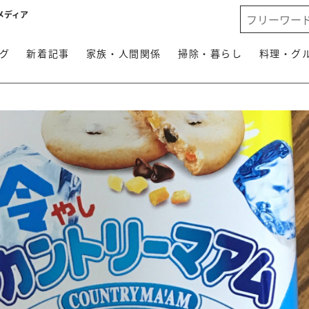
メディア
グ
新着記事
家族・人間関係
掃除・暮らし
料理・グ