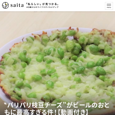
‶パリパリ枝豆チーズ”がビールのおと
もに最高すぎる件！【動画付き】