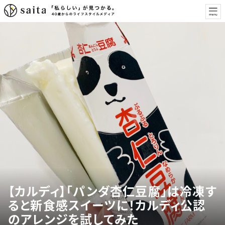
【カルディ】「パンダ杏仁豆腐」は冷凍す
ると新食感スイーツに！カルディ公認
のアレンジを試してみた