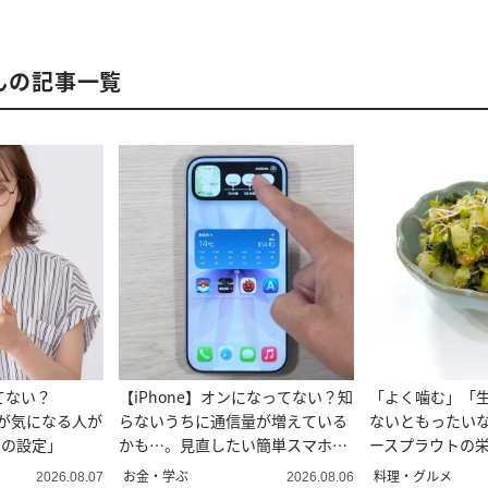
さんの記事一覧
てない？
【iPhone】オンになってない？知
「よく噛む」「
量が気になる人が
らないうちに通信量が増えている
ないともったい
riの設定」
かも…。見直したい簡単スマホ設
ースプラウトの
定
食べ方
お金・学ぶ
料理・グルメ
2026.08.07
2026.08.06