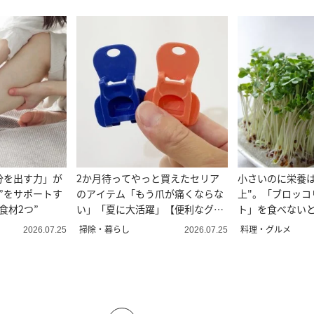
分を出す力」が
2か月待ってやっと買えたセリア
小さいのに栄養は
”をサポートす
のアイテム「もう爪が痛くならな
上"。「ブロッコ
食材2つ”
い」「夏に大活躍」【便利なグッ
ト」を食べない
ズ紹介】
由
掃除・暮らし
料理・グルメ
2026.07.25
2026.07.25