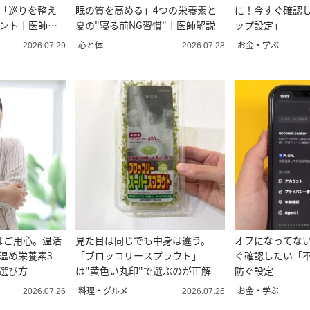
る「巡りを整え
眠の質を高める」4つの栄養素と
に！今すぐ確認
イント｜医師解
夏の"寝る前NG習慣"｜医師解説
ップ設定」
心と体
お金・学ぶ
2026.07.29
2026.07.28
はご用心。温活
見た目は同じでも中身は違う。
オフになってない
温め栄養素3
「ブロッコリースプラウト」
ぐ確認したい「
選び方
は"黄色い丸印"で選ぶのが正解
防ぐ設定
料理・グルメ
お金・学ぶ
2026.07.26
2026.07.26