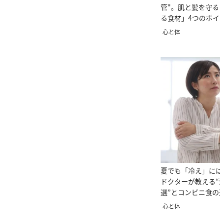
管"。肌と髪を守
る食材」4つのポ
説
心と体
夏でも「冷え」に
ドクターが教える“
選”とコンビニ食の
心と体