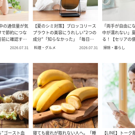
み中の通信量が気
【夏のシミ対策】ブロッコリース
「両手が自由に
けで節約につな
プラウトの美容にうれしい"2つの
中が濡れない」
行前に確認す
成分"「知らなかった」「毎日食
る！【セリアの便
べたい」
料理・グルメ
掃除・暮らし
2026.07.31
2026.07.31
る"ゴースト血
寝ても疲れが取れない人へ。「睡
【LINE】トー