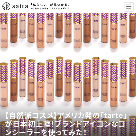
【自然派コスメ】アメリカ発の「tarte」
が日本初上陸！ブランドアイコンなコ
ンシーラーを使ってみた！