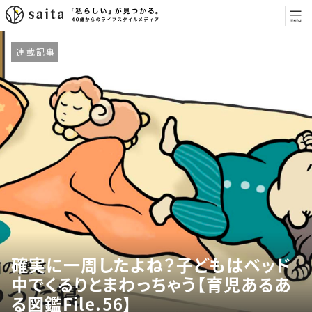
連載記事
確実に一周したよね？子どもはベッド
中でくるりとまわっちゃう【育児あるあ
る図鑑File.56】