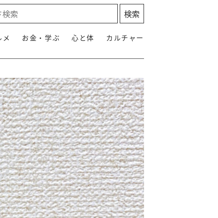
ルメ
お金・学ぶ
心と体
カルチャー