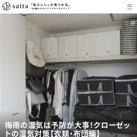
梅雨の湿気は予防が大事！クローゼッ
トの湿気対策【衣類・布団編】