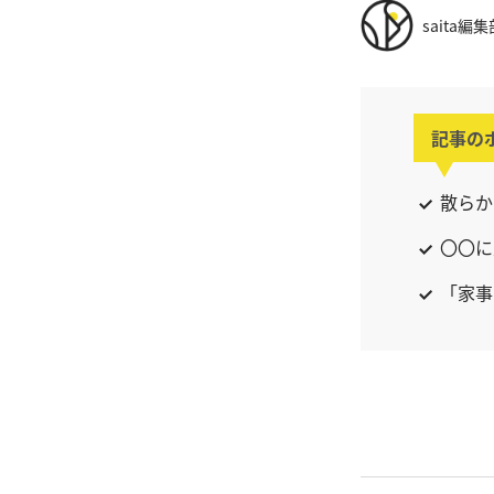
saita編集
記事の
散らか
〇〇に
「家事