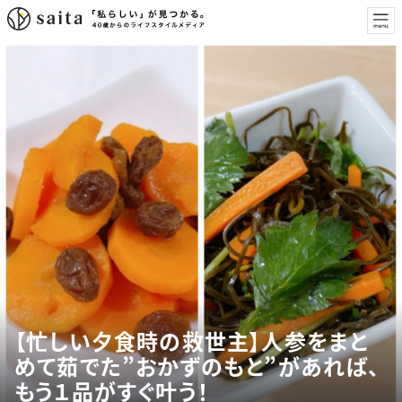
【忙しい夕食時の救世主】人参をまと
めて茹でた”おかずのもと”があれば、
もう１品がすぐ叶う！