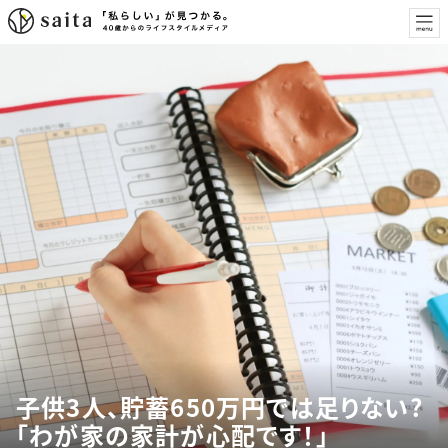
子供3人、貯蓄650万円では足りない?
「わが家の家計が心配です！」