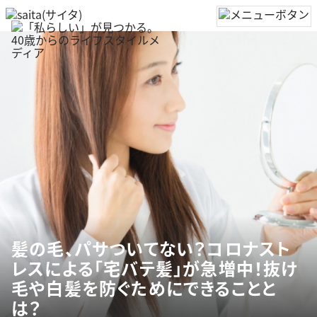
髪の毛、パサついてない？コロナスト
レスによる「宅バテ髪」が急増中！抜け
毛や白髪を防ぐためにできることと
は？