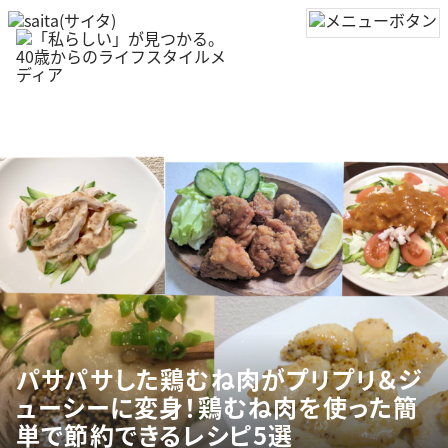
パサパサした鶏むね肉がプリプリ＆ジ
ューシーに変身！鶏むね肉を使った簡
単で節約できるレシピ5選