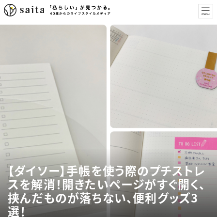
【ダイソー】手帳を使う際のプチストレ
スを解消！開きたいページがすぐ開く、
挟んだものが落ちない、便利グッズ3
選！