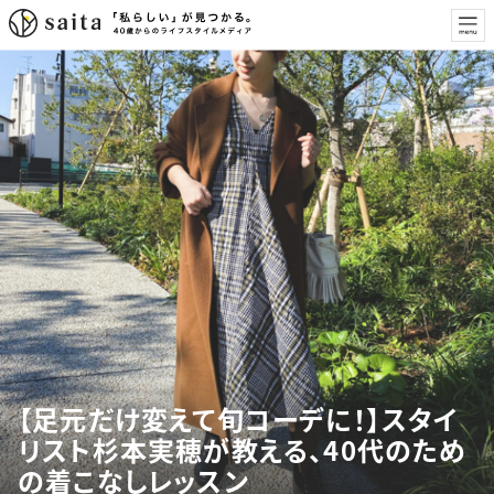
【足元だけ変えて旬コーデに！】スタイ
リスト杉本実穂が教える、40代のため
の着こなしレッスン