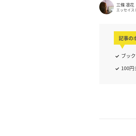
三條 凛花
エッセイス
記事の
ブック
100