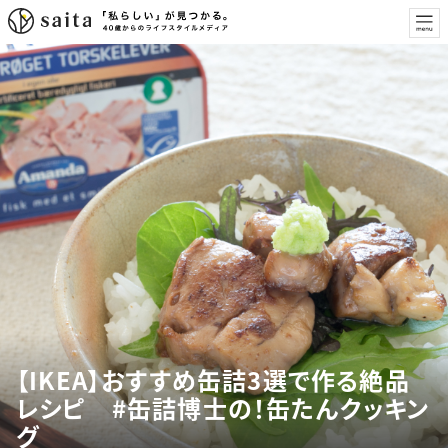
【IKEA】おすすめ缶詰3選で作る絶品
レシピ #缶詰博士の！缶たんクッキン
グ