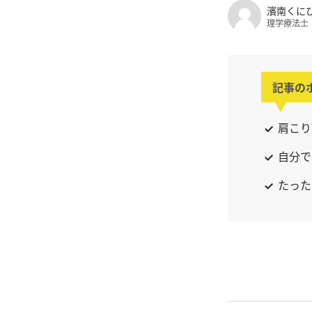
濱南くに
理学療法士
記事の
肩こり
自分で
たった