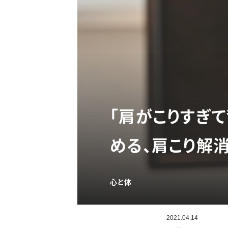
「肩がこりすぎ
める、肩こり解
心と体
2021.04.14