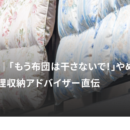
｜「もう布団は干さないで！」や
整理収納アドバイザー直伝