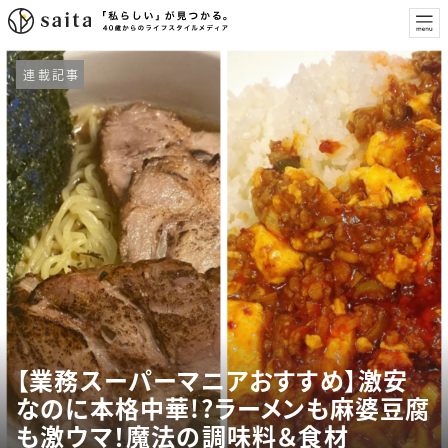
連載記事
【業務スーパーマニアおすすめ】激安
なのに本格中華!?ラーメンも麻婆豆腐
も激ウマ！魔法の調味料＆食材