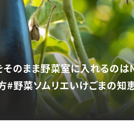
をそのまま野菜室に入れるのはN
方#野菜ソムリエいけごまの知