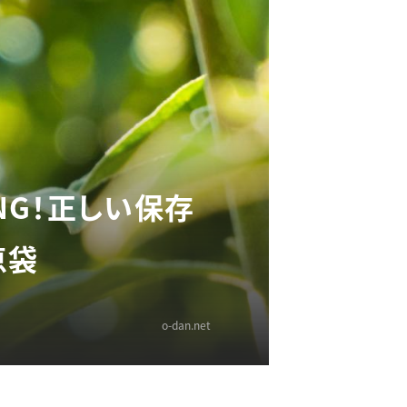
G！正しい保存
恵袋
o-dan.net