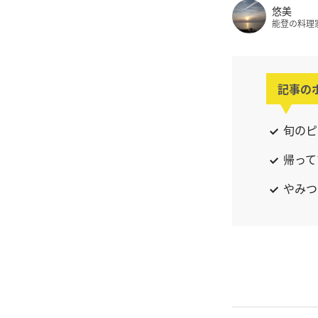
悠美
能登の料理
記事の
旬のピ
帰って
やみつ