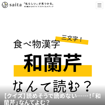
【クイズ】読めそうで読めない……！「和
蘭芹」なんてよむ？