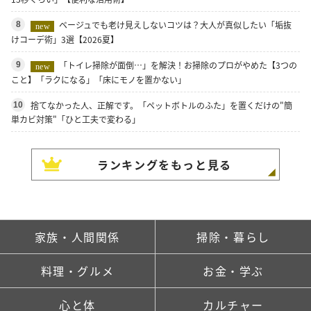
ベージュでも老け見えしないコツは？大人が真似したい「垢抜
8
new
けコーデ術」3選【2026夏】
「トイレ掃除が面倒…」を解決！お掃除のプロがやめた【3つの
9
new
こと】「ラクになる」「床にモノを置かない」
捨てなかった人、正解です。「ペットボトルのふた」を置くだけの"簡
10
単カビ対策"「ひと工夫で変わる」
ランキングをもっと見る
家族・人間関係
掃除・暮らし
料理・グルメ
お金・学ぶ
心と体
カルチャー