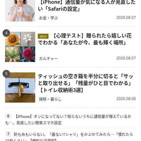
【iPhone】通信量が気になる人が見直した
い「Safariの設定」
お金・学ぶ
2026.08.07
4
【心理テスト】贈られたら嬉しい花
new
でわかる「あなたが今、最も輝く場所」
カルチャー
2026.08.07
5
ティッシュの空き箱を半分に切ると「サッ
と取り出せる」「残量がひと目でわかる」
【トイレ収納術3選】
掃除・暮らし
2026.08.06
【iPhone】オンになってない？知らないうちに通信量が増えているか
6
も…。見直したい簡単スマホ設定
針も糸もいらない。「着ないTシャツ」をかぶせてみたら…「慣れたら
7
15秒くらい」【便利な活用術】