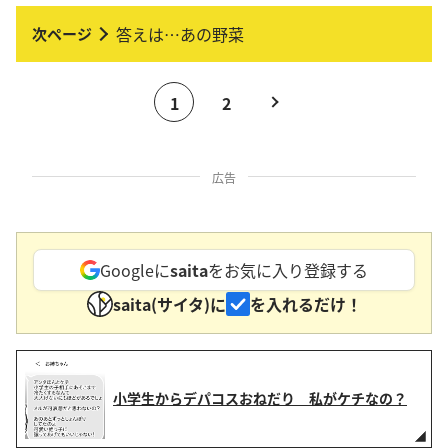
答えは…あの野菜
1
2
広告
Googleに
saita
をお気に入り登録する
saita(サイタ)に
を入れるだけ！
小学生からデパコスおねだり 私がケチなの？