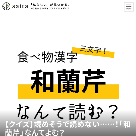
【クイズ】読めそうで読めない……！「和
蘭芹」なんてよむ？