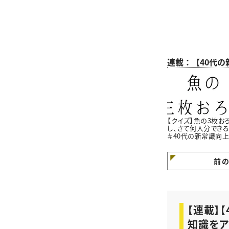
連載：【40代
【クイズ】魚の3枚お
し、さて何人分できる
＃40代の新常識向
員会
前
【連載】
知識を