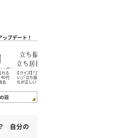
をアップデート！
着れる
【クイズ】「立ち居振る舞
【クイズ】おせちに「海
【クイズ】お
40代
い」「立ち振る舞い」どっ
老」を入れる理由は？＃
せない「おせ
員会
ちが正しい？＃40代の新
40代の新常識向上委員
書ける？#4
常識向上委員会
会
向上委員会
の回
！？ 自分の