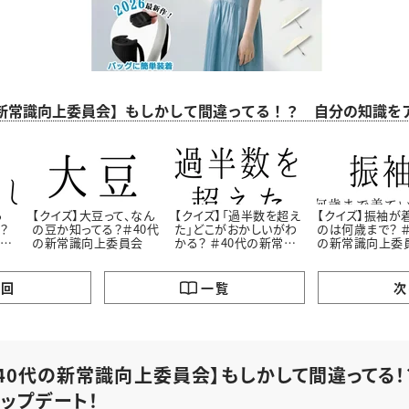
の新常識向上委員会】もしかして間違ってる！？ 自分の知識
ろ
【クイズ】大豆って、なん
【クイズ】「過半数を超え
【クイズ】振袖が
？
の豆か知ってる？＃40代
た」どこがおかしいがわ
のは何歳まで？ ＃
上委
の新常識向上委員会
かる？ ＃40代の新常識
の新常識向上委
向上委員会
の回
一覧
次
【40代の新常識向上委員会】もしかして間違ってる
アップデート！