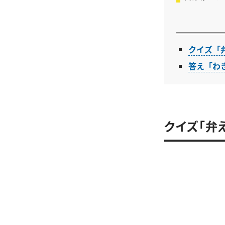
クイズ「
答え「わ
クイズ「弁