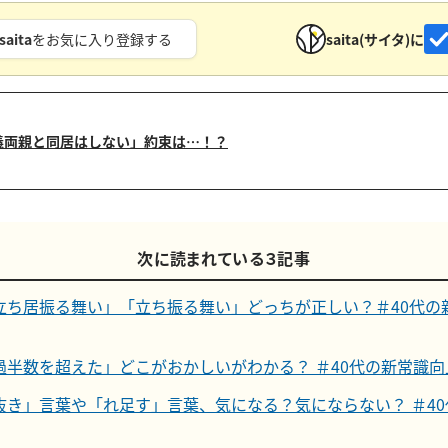
saita
をお気に入り登録する
saita(サイタ)に
義両親と同居はしない」約束は…！？
次に読まれている３記事
立ち居振る舞い」「立ち振る舞い」どっちが正しい？＃40代の
過半数を超えた」どこがおかしいがわかる？ ＃40代の新常識向
抜き」言葉や「れ足す」言葉、気になる？気にならない？ ＃4