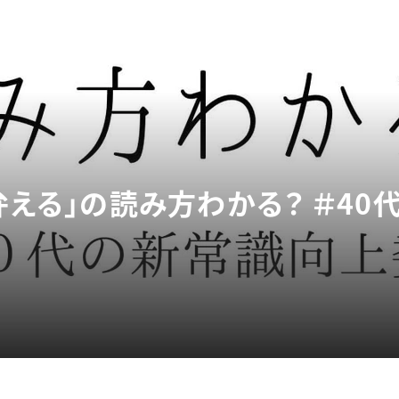
弁える」の読み方わかる？ ＃4