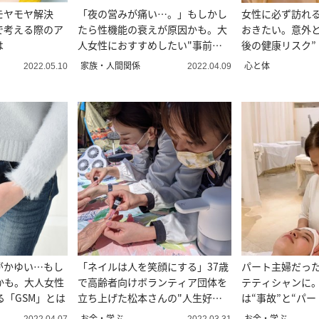
モヤモヤ解決
「夜の営みが痛い…。」もしかし
女性に必ず訪れ
で考える際のア
たら性機能の衰えが原因かも。大
おきたい。意外と
は
人女性におすすめしたい"事前準
後の健康リスク”
備”とは
家族・人間関係
心と体
2022.05.10
2022.04.09
がかゆい…もし
「ネイルは人を笑顔にする」37歳
パート主婦だった
かも。大人女性
で高齢者向けボランティア団体を
テティシャンに
る「GSM」とは
立ち上げた松本さんの"人生好転
は“事故”と“パー
物語”
った
お金・学ぶ
お金・学ぶ