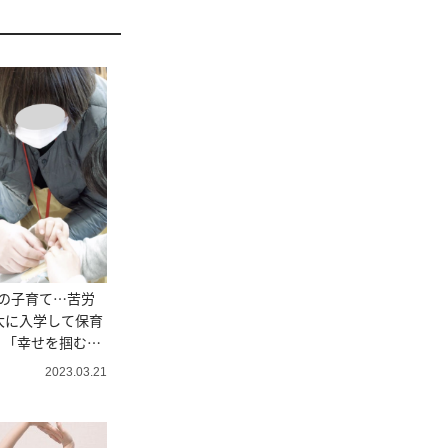
の子育て…苦労
大に入学して保育
！「幸せを掴む」
2023.03.21