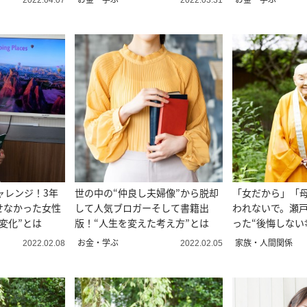
2022.04.07
2022.03.31
ャレンジ！3年
世の中の“仲良し夫婦像”から脱却
「女だから」「
せなかった女性
して人気ブロガーそして書籍出
われないで。瀬
変化”とは
版！“人生を変えた考え方”とは
った“後悔しない
お金・学ぶ
家族・人間関係
2022.02.08
2022.02.05