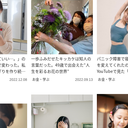
ていい…。」の
一歩ふみだせたキッカケは知人の
パニック障害で
で変わった。私
言葉だった。49歳で出会えた“人
を変えてくれた
ぎりを作り続け
生を彩るお花の世界”
YouTubeで見
った。
お金・学ぶ
お金・学ぶ
2022.12.08
2022.09.13