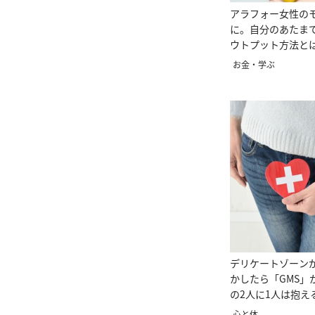
アラフォー女性の
に。自分のあたま
ウトプット方法と
お金・学ぶ
デリケートゾーン
かしたら「GMS」
の2人に1人は抱え
心と体