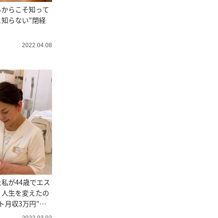
るからこそ知って
知らない"閉経
2022.04.08
私が44歳でエス
。人生を変えたの
ト月収3万円”だ