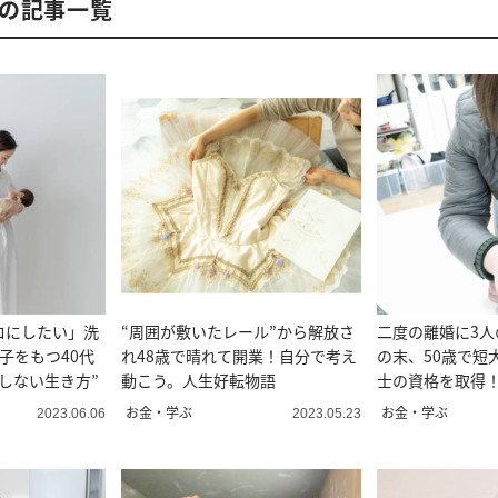
んの記事一覧
ロにしたい」洗
“周囲が敷いたレール”から解放さ
二度の離婚に3人
子をもつ40代
れ48歳で晴れて開業！自分で考え
の末、50歳で短
しない生き方”
動こう。人生好転物語
士の資格を取得
秘訣とは
お金・学ぶ
お金・学ぶ
2023.06.06
2023.05.23