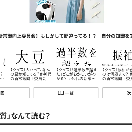
の新常識向上委員会】もしかして間違ってる！？ 自分の知識
ろ
【クイズ】大豆って、なん
【クイズ】「過半数を超え
【クイズ】振袖が
？
の豆か知ってる？＃40代
た」どこがおかしいがわ
のは何歳まで？ ＃
上委
の新常識向上委員会
かる？ ＃40代の新常識
の新常識向上委
向上委員会
の回
一覧
次
言質」なんて読む？