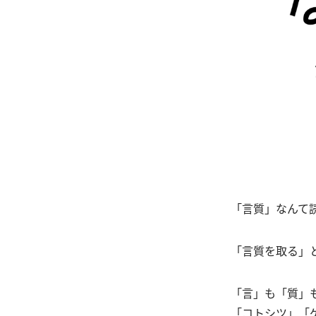
「言質」なんて
「言質を取る」
「言」も「質」
「コトシツ」「