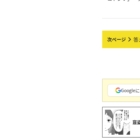
答
Googleに
容