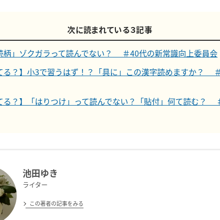
次に読まれている３記事
続柄」ゾクガラって読んでない？ ＃40代の新常識向上委員会
てる？】小3で習うはず！？「具に」この漢字読めますか？ ＃
てる？】「はりつけ」って読んでない？「貼付」何て読む？ ＃
池田ゆき
ライター
この著者の記事をみる