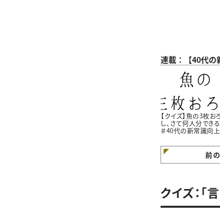
連載：【40代
【クイズ】魚の3枚お
し、さて何人分できる
＃40代の新常識向
員会
前
クイズ：「