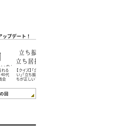
をアップデート！
着れる
【クイズ】「立ち居振る舞
【クイズ】おせちに「海
【クイズ】お
40代
い」「立ち振る舞い」どっ
老」を入れる理由は？＃
せない「おせ
員会
ちが正しい？＃40代の新
40代の新常識向上委員
書ける？#4
常識向上委員会
会
向上委員会
の回