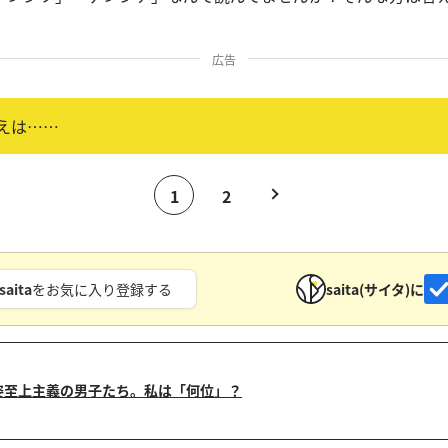
広告
えは……
1
2
saita
をお気に入り登録する
saita(サイタ)に
姿至上主義の男子たち。私は「何位」？