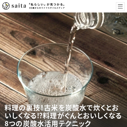
料理の裏技！古米を炭酸水で炊くとお
いしくなる⁉︎料理がぐんとおいしくなる
8つの炭酸水活用テクニック