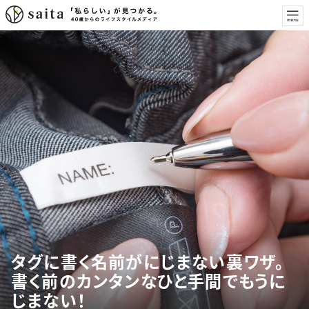
タグに書く名前がにじまない裏ワザ。
書く前のカンタンなひと手間でもうに
じまない！