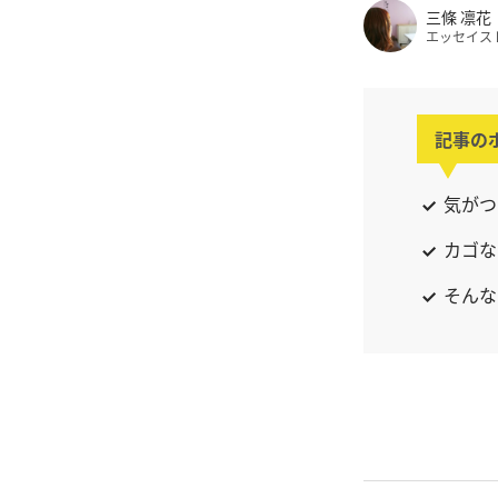
三條 凛花
エッセイス
記事の
気がつ
カゴな
そんな