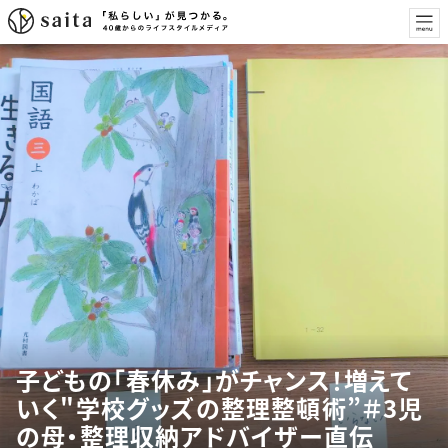
子どもの「春休み」がチャンス！増えて
いく"学校グッズの整理整頓術”＃3児
の母・整理収納アドバイザー直伝