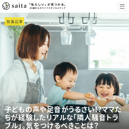
特集記事
子どもの声や足音がうるさい!?ママた
ちが経験したリアルな「隣人騒音トラ
ブル」。気をつけるべきことは？