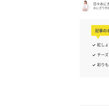
日々おに
おにぎり作
記事の
紅しょ
チーズ
彩りも