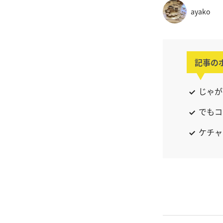
ayako
記事の
じゃが
でもコ
ケチャ