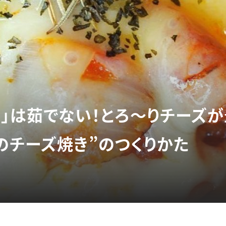
も」は茹でない！とろ～りチーズ
のチーズ焼き”のつくりかた